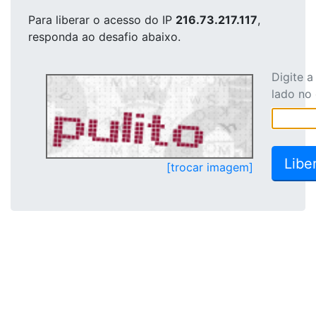
Para liberar o acesso
do IP
216.73.217.117
,
responda ao desafio abaixo.
Digite 
lado no
[trocar imagem]