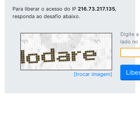
Para liberar o acesso
do IP
216.73.217.135
,
responda ao desafio abaixo.
Digite 
lado no
[trocar imagem]